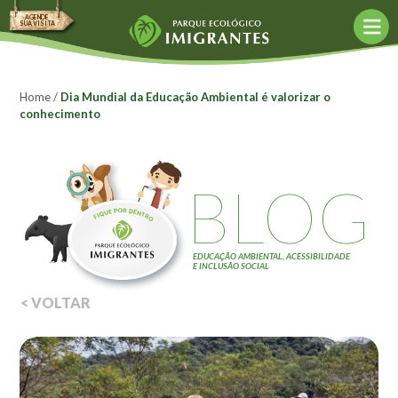
AGENDE
SUA VISITA
Agende sua visita
Agendar agora
Home
/
Dia Mundial da Educação Ambiental é valorizar o
conhecimento
Política de Agendamento
Agências de turismo
BLOG
O Parque
Bioconstrução
Conceito Mottainai
EDUCAÇÃO AMBIENTAL, ACESSIBILIDADE
E INCLUSÃO SOCIAL
Construção Sustentável
< VOLTAR
Fund. Kunito Miyasaka
Objetivos
Acessibilidade
Monitores