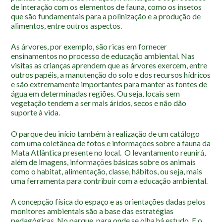
Localização
de interação com os elementos de fauna, como os insetos
que são fundamentais para a polinização e a produção de
alimentos, entre outros aspectos.
As árvores, por exemplo, são ricas em fornecer
ensinamentos no processo de educação ambiental. Nas
visitas as crianças aprendem que as árvores exercem, entre
outros papéis, a manutenção do solo e dos recursos hídricos
e são extremamente importantes para manter as fontes de
água em determinadas regiões. Ou seja, locais sem
vegetação tendem a ser mais áridos, secos e não dão
suporte à vida.
O parque deu início também à realização de um catálogo
com uma coletânea de fotos e informações sobre a fauna da
Mata Atlântica presente no local. O levantamento reunirá,
além de imagens, informações básicas sobre os animais
como o habitat, alimentação, classe, hábitos, ou seja, mais
uma ferramenta para contribuir com a educação ambiental.
A concepção física do espaço e as orientações dadas pelos
monitores ambientais são a base das estratégias
pedagógicas. No parque, para onde se olha há estudo. E o