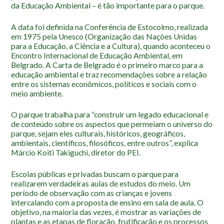
Roteiro da monitoria
da Educação Ambiental – é tão importante para o parque.
Trilhas
A data foi definida na Conferência de Estocolmo, realizada
Terceira Idade
em 1975 pela Unesco (Organização das Nações Unidas
para a Educação, a Ciência e a Cultura), quando aconteceu o
Inclusão Social
Encontro Internacional de Educação Ambiental, em
Belgrado. A Carta de Belgrado é o primeiro marco para a
Blog
educação ambiental e traz recomendações sobre a relação
entre os sistemas econômicos, políticos e sociais com o
meio ambiente.
Newsletter
Notícias
O parque trabalha para “construir um legado educacional e
de conteúdo sobre os aspectos que permeiam o universo do
Na mídia
parque, sejam eles culturais, históricos, geográficos,
ambientais, científicos, filosóficos, entre outros”, explica
Contato
Márcio Koiti Takiguchi, diretor do PEI.
Contato
Escolas públicas e privadas buscam o parque para
realizarem verdadeiras aulas de estudos do meio. Um
Como chegar
período de observação com as crianças e jovens
Perguntas frequentes
intercalando com a proposta de ensino em sala de aula. O
objetivo, na maioria das vezes, é mostrar as variações de
Assessoria de Imprensa
plantas e as etapas de floração, frutificação e os processos