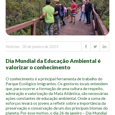
Mapa Ilustrado
Fauna e Flora
Aranhas
Anta
Palmeira Juçara
Notícias
- 30 de janeiro de 2023
Bugio
Borboletas
Dia Mundial da Educação Ambiental é
Cambuci
valorizar o conhecimento
Liquens
O conhecimento é a principal ferramenta de trabalho do
Tucano do Bico Verde
Parque Ecológico Imigrantes. Os gestores locais entendem
que, para ocorrer a formação de uma cultura de respeito,
Atividades
admiração e valorização da Mata Atlântica, são necessárias
ações constantes de educação ambiental. Onde a soma de
Escolas e Universidades
esforços levará os jovens a refletir sobre a importância da
preservação e conservação de um dos principais biomas do
Educação Ambiental
planeta. Por esse motivo, o dia 26 de janeiro – Dia Mundial