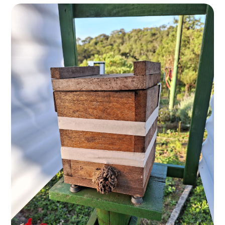
Roteiro da monitoria
Trilhas
Terceira Idade
Inclusão Social
Blog
Newsletter
Notícias
Na mídia
Contato
Contato
Como chegar
Perguntas frequentes
Assessoria de Imprensa