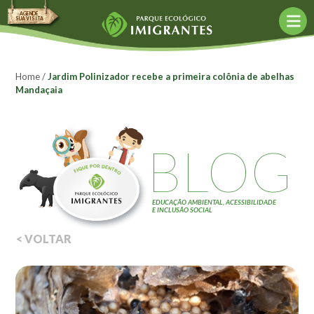
AGENDE
SUA VISITA
Agende sua visita
Agendar agora
Home
/
Jardim Polinizador recebe a primeira colônia de abelhas
Mandaçaia
Política de Agendamento
Agências de turismo
BLOG
O Parque
Bioconstrução
Conceito Mottainai
EDUCAÇÃO AMBIENTAL, ACESSIBILIDADE
E INCLUSÃO SOCIAL
Construção Sustentável
< VOLTAR
Fund. Kunito Miyasaka
Objetivos
Acessibilidade
Monitores