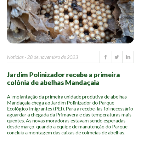
Mapa Ilustrado
Fauna e Flora
Aranhas
Anta
Palmeira Juçara
Notícias
- 28 de novembro de 2023
Bugio
Borboletas
Jardim Polinizador recebe a primeira
Cambuci
colônia de abelhas Mandaçaia
Liquens
A implantação da primeira unidade produtiva de abelhas
Tucano do Bico Verde
Mandaçaia chega ao Jardim Polinizador do Parque
Ecológico Imigrantes (PEI). Para a recebe-las foi necessário
Atividades
aguardar a chegada da Primavera e das temperaturas mais
quentes. As novas moradoras estavam sendo esperadas
Escolas e Universidades
desde março, quando a equipe de manutenção do Parque
concluiu a montagem das caixas de colmeias de abelhas.
Educação Ambiental