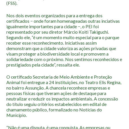
Roteiro da monitoria
(FSS).
Trilhas
Nos dois eventos organizados para a entrega dos
Terceira Idade
certificados − onde foram homenageadas outras inciativas
igualmente importantes para cidade −, o PEI foi
Inclusão Social
representado por seu diretor Márcio Koiti Takiguchi.
Segundo ele, “é um momento muito especial para o parque
Blog
receber esse reconhecimento. Iniciativas assim
demonstram que a cidade valoriza as ações privadas que
visam proteger a biodiversidade local e promovem a
Newsletter
solidariedade com o próximo. Nos sentimos reconhecidos e
Notícias
prestigiados pela cidade”, ressalta ele.
Na mídia
O certificado Secretaria de Meio Ambiente e Proteção
Animal foi entregue a 24 instituições, no Teatro Elis Regina,
Contato
no bairro Assunção. A chancela reconhece empresas e
pessoas físicas que tiveram ações de destaque para
Contato
neutralizar e reduzir os impactos ambientais. A concessão
do título seguiu critérios estabelecidos em edital de
Como chegar
chamamento público, formalizado no Notícias do
Perguntas frequentes
Município.
Assessoria de Imprensa
“Não é uma disputa, é uma conquista. As empresas ou