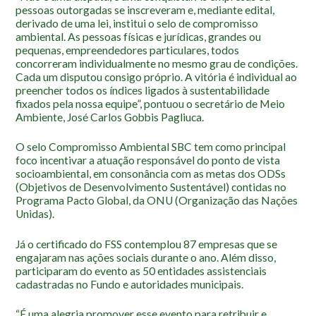
Localização
pessoas outorgadas se inscreveram e, mediante edital,
derivado de uma lei, institui o selo de compromisso
ambiental. As pessoas físicas e jurídicas, grandes ou
pequenas, empreendedores particulares, todos
concorreram individualmente no mesmo grau de condições.
Cada um disputou consigo próprio. A vitória é individual ao
preencher todos os índices ligados à sustentabilidade
fixados pela nossa equipe”, pontuou o secretário de Meio
Ambiente, José Carlos Gobbis Pagliuca.
O selo Compromisso Ambiental SBC tem como principal
foco incentivar a atuação responsável do ponto de vista
socioambiental, em consonância com as metas dos ODSs
(Objetivos de Desenvolvimento Sustentável) contidas no
Programa Pacto Global, da ONU (Organização das Nações
Unidas).
Já o certificado do FSS contemplou 87 empresas que se
engajaram nas ações sociais durante o ano. Além disso,
participaram do evento as 50 entidades assistenciais
cadastradas no Fundo e autoridades municipais.
“É uma alegria promover esse evento para retribuir e