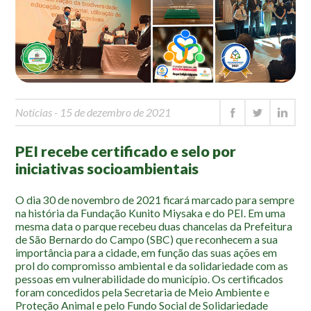
Mapa Ilustrado
Fauna e Flora
Aranhas
Anta
Palmeira Juçara
Notícias
- 15 de dezembro de 2021
Bugio
PEI recebe certificado e selo por
Borboletas
iniciativas socioambientais
Cambuci
Liquens
O dia 30 de novembro de 2021 ficará marcado para sempre
na história da Fundação Kunito Miysaka e do PEI. Em uma
Tucano do Bico Verde
mesma data o parque recebeu duas chancelas da Prefeitura
de São Bernardo do Campo (SBC) que reconhecem a sua
Atividades
importância para a cidade, em função das suas ações em
prol do compromisso ambiental e da solidariedade com as
Escolas e Universidades
pessoas em vulnerabilidade do município. Os certificados
foram concedidos pela Secretaria de Meio Ambiente e
Educação Ambiental
Proteção Animal e pelo Fundo Social de Solidariedade