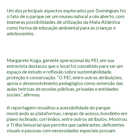
Roteiro da monitoria
Um dos principais aspectos explorados por Domingues foi
Trilhas
o fato de o parque ser um museu natural a céu aberto, com
Terceira Idade
inúmeras possibilidades de utilização da Mata Atlântica
como forma de educação ambiental para as crianças e
Inclusão Social
adolescentes.
Blog
Newsletter
Margarete Koga, gerente operacional do PEI, em sua
Notícias
entrevista destacou que o local foi concebido para ser um
espaço de estudo e reflexão sobre sustentabilidade,
Na mídia
proteção e conservação. “O PEI, entre outras atribuições,
apoia o desenvolvimento pedagógico como extensão das
Contato
aulas teóricas de escolas públicas, privadas e entidades
sociais”, afirmou.
Contato
A reportagem ressaltou a acessibilidade do parque
Como chegar
mostrando as plataformas, rampas de acesso, bondinho em
plano inclinado, corrimãos, entre outros atributos. Mostrou
Perguntas frequentes
a Trilha Sensorial que permite que cadeirantes, deficientes
Assessoria de Imprensa
visuais e pessoas com necessidades especiais possam