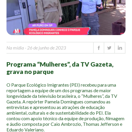
Mapa Ilustrado
Fauna e Flora
Aranhas
Anta
Palmeira Juçara
Na mídia
- 26 de junho de 2023
Bugio
Programa “Mulheres”, da TV Gazeta,
Borboletas
grava no parque
Cambuci
Liquens
O Parque Ecológico Imigrantes (PEI) recebeu para uma
reportagem a equipe de um dos programas de maior
Tucano do Bico Verde
longevidade da televisão brasileira, o “Mulheres”, da TV
Gazeta. A repórter Pamela Domingues comandou as
Atividades
entrevistas e apresentou as atrações de educação
ambiental, culturais e de sustentabilidade do PEI. Ela
Escolas e Universidades
contou com apoio técnico da equipe de produção, filmagem
e áudio composta por Caio Ambrozio, Thomas Jefferson e
Educação Ambiental
Eduardo Valeriano.