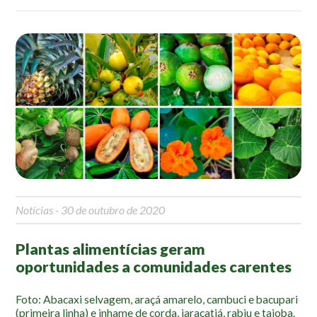
Roteiro da monitoria
Trilhas
Terceira Idade
Inclusão Social
Blog
Newsletter
Notícias
Na mídia
Contato
Notícias
- 30 de outubro de 2020
Contato
Plantas alimentícias geram
Como chegar
oportunidades a comunidades carentes
Perguntas frequentes
Foto: Abacaxi selvagem, araçá amarelo, cambuci e bacupari
Assessoria de Imprensa
(primeira linha) e inhame de corda, jaracatiá, rabiu e taioba.