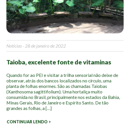
Mapa Ilustrado
Fauna e Flora
Aranhas
Anta
Notícias
- 28 de janeiro de 2022
Palmeira Juçara
Bugio
Taioba, excelente fonte de vitaminas
Borboletas
Cambuci
Quando for ao PEI e visitar a trilha sensorial não deixe de
observar, atrás dos bancos localizados no círculo, uma
Liquens
planta de folhas enormes. São as chamadas Taiobas
Tucano do Bico Verde
(Xanthosoma sagittifolium). Uma hortaliça muito
consumida no Brasil, principalmente nos estados da Bahia,
Atividades
Minas Gerais, Rio de Janeiro e Espírito Santo. De tão
grandes as folhas, a […]
Escolas e Universidades
CONTINUAR LENDO >
Educação Ambiental