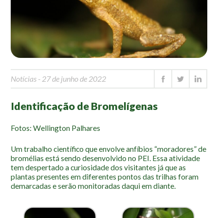
Mapa Ilustrado
Fauna e Flora
Aranhas
Anta
Palmeira Juçara
Notícias
- 27 de junho de 2022
Bugio
Identificação de Bromelígenas
Borboletas
Cambuci
Fotos: Wellington Palhares
Liquens
Um trabalho científico que envolve anfíbios “moradores” de
Tucano do Bico Verde
bromélias está sendo desenvolvido no PEI. Essa atividade
tem despertado a curiosidade dos visitantes já que as
Atividades
plantas presentes em diferentes pontos das trilhas foram
demarcadas e serão monitoradas daqui em diante.
Escolas e Universidades
Educação Ambiental