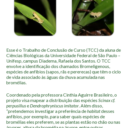
Roteiro da monitoria
Trilhas
Terceira Idade
Inclusão Social
Blog
Esse é o Trabalho de Conclusão de Curso (TCC) da aluna de
Newsletter
Ciências Biológicas da Universidade Federal de São Paulo –
Unifesp, campus Diadema, Rafaela dos Santos. O TCC
Notícias
envolve a identificação dos chamados Bromeligenous,
Na mídia
espécies de anfíbios (sapos, rãs e pererecas) que têm o ciclo
de vida associado às águas da chuva acumulada nas
bromélias.
Contato
Coordenado pela professora Cinthia Aguirre Brasileiro, o
Contato
projeto visa mapear a distribuição das espécies
Scinax cf.
Como chegar
perpusillus
e
Dendrophryniscus
imitator
. Além disso,
“pretendemos investigar a preferência de
habitat
desses
Perguntas frequentes
anfíbios, por exemplo, para saber quais espécies de
bromélias eles preferem, se as plantas estão no chão ou nas
Assessoria de Imprensa
árvores, altura da bromélia na árvore, entre outros