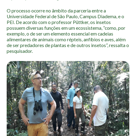
Roteiro da monitoria
O processo ocorre no âmbito da parceria entre a
Trilhas
Universidade Federal de São Paulo, Campus Diadema, e o
Terceira Idade
PEI. De acordo com o professor Püttker, os insetos
possuem diversas funções em um ecossistema, “como, por
Inclusão Social
exemplo, o de ser um elemento essencial em cadeias
alimentares de animais como répteis, anfíbios e aves, além
Blog
de ser predadores de plantas e de outros insetos”, ressalta o
pesquisador.
Newsletter
Notícias
Na mídia
Contato
Contato
Como chegar
Perguntas frequentes
Assessoria de Imprensa