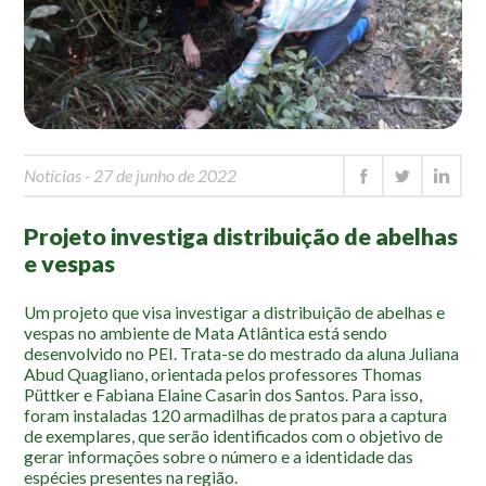
Mapa Ilustrado
Fauna e Flora
Aranhas
Anta
Palmeira Juçara
Notícias
- 27 de junho de 2022
Bugio
Projeto investiga distribuição de abelhas
Borboletas
e vespas
Cambuci
Liquens
Um projeto que visa investigar a distribuição de abelhas e
vespas no ambiente de Mata Atlântica está sendo
Tucano do Bico Verde
desenvolvido no PEI. Trata-se do mestrado da aluna Juliana
Abud Quagliano, orientada pelos professores Thomas
Atividades
Püttker e Fabiana Elaine Casarin dos Santos. Para isso,
foram instaladas 120 armadilhas de pratos para a captura
Escolas e Universidades
de exemplares, que serão identificados com o objetivo de
gerar informações sobre o número e a identidade das
Educação Ambiental
espécies presentes na região.