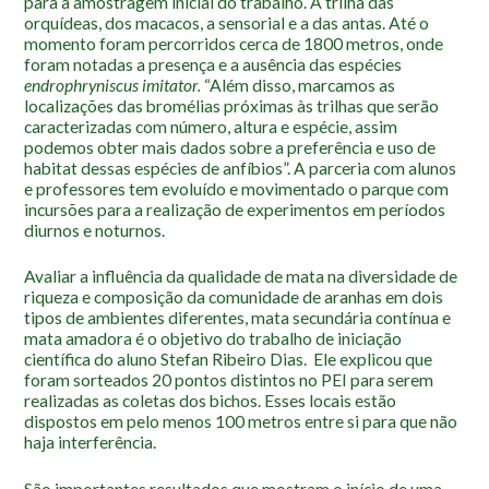
para a amostragem inicial do trabalho. A trilha das
Localização
orquídeas, dos macacos, a sensorial e a das antas. Até o
momento foram percorridos cerca de 1800 metros, onde
foram notadas a presença e a ausência das espécies
endrophryniscus imitator.
“Além disso, marcamos as
localizações das bromélias próximas às trilhas que serão
caracterizadas com número, altura e espécie, assim
podemos obter mais dados sobre a preferência e uso de
habitat dessas espécies de anfíbios”. A parceria com alunos
e professores tem evoluído e movimentado o parque com
incursões para a realização de experimentos em períodos
diurnos e noturnos.
Avaliar a influência da qualidade de mata na diversidade de
riqueza e composição da comunidade de aranhas em dois
tipos de ambientes diferentes, mata secundária contínua e
mata amadora é o objetivo do trabalho de iniciação
científica do aluno Stefan Ribeiro Dias. Ele explicou que
foram sorteados 20 pontos distintos no PEI para serem
realizadas as coletas dos bichos. Esses locais estão
dispostos em pelo menos 100 metros entre si para que não
haja interferência.
São importantes resultados que mostram o início de uma