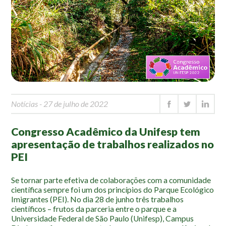
Mapa Ilustrado
Fauna e Flora
Aranhas
Anta
Palmeira Juçara
Bugio
Notícias
- 27 de julho de 2022
Borboletas
Cambuci
Congresso Acadêmico da Unifesp tem
Liquens
apresentação de trabalhos realizados no
PEI
Tucano do Bico Verde
Atividades
Se tornar parte efetiva de colaborações com a comunidade
científica sempre foi um dos princípios do Parque Ecológico
Imigrantes (PEI). No dia 28 de junho três trabalhos
Escolas e Universidades
científicos – frutos da parceria entre o parque e a
Educação Ambiental
Universidade Federal de São Paulo (Unifesp), Campus