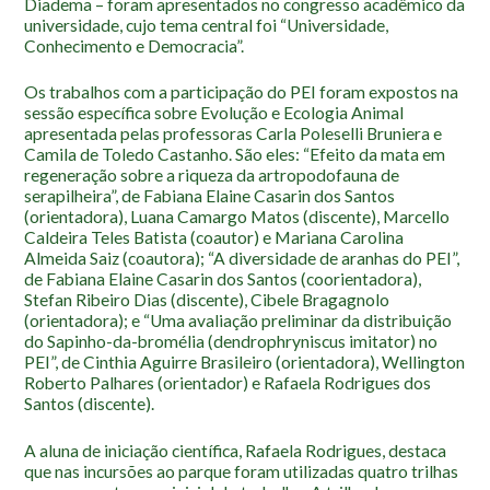
Diadema – foram apresentados no congresso acadêmico da
Roteiro da monitoria
universidade, cujo tema central foi “Universidade,
Trilhas
Conhecimento e Democracia”.
Terceira Idade
Os trabalhos com a participação do PEI foram expostos na
Inclusão Social
sessão específica sobre Evolução e Ecologia Animal
apresentada pelas professoras Carla Poleselli Bruniera e
Camila de Toledo Castanho. São eles: “Efeito da mata em
Blog
regeneração sobre a riqueza da artropodofauna de
serapilheira”, de Fabiana Elaine Casarin dos Santos
Newsletter
(orientadora), Luana Camargo Matos (discente), Marcello
Caldeira Teles Batista (coautor) e Mariana Carolina
Notícias
Almeida Saiz (coautora); “A diversidade de aranhas do PEI”,
Na mídia
de Fabiana Elaine Casarin dos Santos (coorientadora),
Stefan Ribeiro Dias (discente), Cibele Bragagnolo
Contato
(orientadora); e “Uma avaliação preliminar da distribuição
do Sapinho-da-bromélia (dendrophryniscus imitator) no
PEI”, de Cinthia Aguirre Brasileiro (orientadora), Wellington
Contato
Roberto Palhares (orientador) e Rafaela Rodrigues dos
Como chegar
Santos (discente).
Perguntas frequentes
A aluna de iniciação científica, Rafaela Rodrigues, destaca
Assessoria de Imprensa
que nas incursões ao parque foram utilizadas quatro trilhas