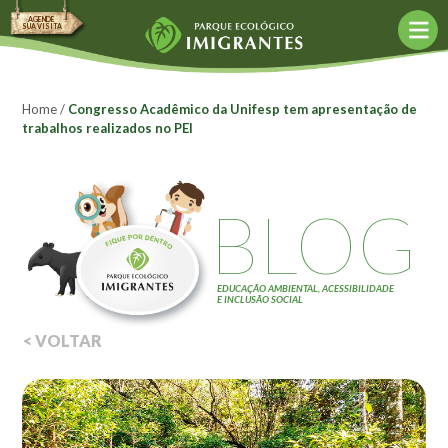
AGENDE
SUA VISITA
Agende sua visita
Agendar agora
Home
/
Congresso Acadêmico da Unifesp tem apresentação de
trabalhos realizados no PEI
Política de Agendamento
Agências de turismo
BLOG
O Parque
Bioconstrução
Conceito Mottainai
EDUCAÇÃO AMBIENTAL, ACESSIBILIDADE
E INCLUSÃO SOCIAL
Construção Sustentável
< VOLTAR
Fund. Kunito Miyasaka
Objetivos
Acessibilidade
Monitores